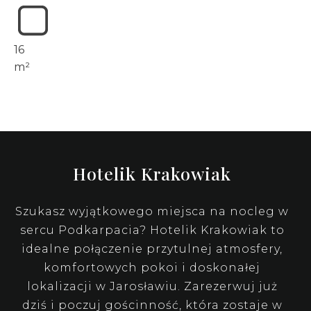
16
m²
Hotelik Krakowiak
Szukasz wyjątkowego miejsca na nocleg w
sercu Podkarpacia? Hotelik Krakowiak to
idealne połączenie przytulnej atmosfery,
komfortowych pokoi i doskonałej
lokalizacji w Jarosławiu. Zarezerwuj już
dziś i poczuj gościnność, która zostaje w