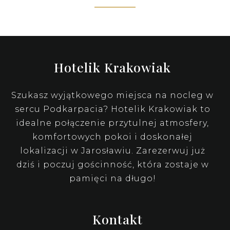
Hotelik Krakowiak
Szukasz wyjątkowego miejsca na nocleg w
sercu Podkarpacia? Hotelik Krakowiak to
idealne połączenie przytulnej atmosfery,
komfortowych pokoi i doskonałej
lokalizacji w Jarosławiu. Zarezerwuj już
dziś i poczuj gościnność, która zostaje w
pamięci na długo!
Kontakt